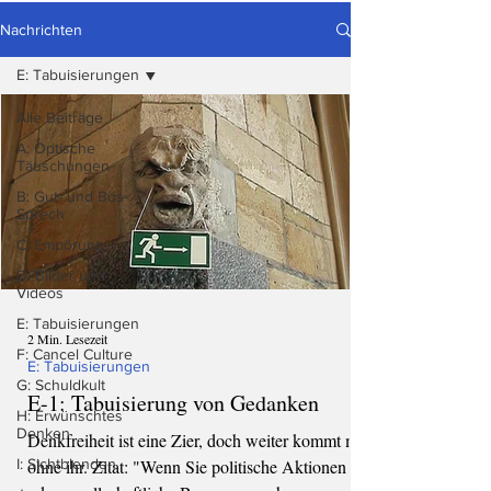
Nachrichten
E: Tabuisierungen
Alle Beiträge
A: Optische
Täuschungen
B: Gut- und Bös-
Sprech
C: Empörung
D: Bilder und
Videos
E: Tabuisierungen
2 Min. Lesezeit
F: Cancel Culture
E: Tabuisierungen
G: Schuldkult
E-1: Tabuisierung von Gedanken
H: Erwünschtes
Denken
Denkfreiheit ist eine Zier, doch weiter kommt man
I: Sichtblenden
ohne ihr. Zitat: "Wenn Sie politische Aktionen