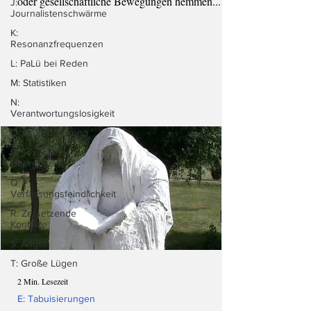
oder gesellschaftliche Bewegungen hemmen...
J:
Journalistenschwärme
K:
Resonanzfrequenzen
L: PaLü bei Reden
M: Statistiken
N:
Verantwortungslosigkeit
O: Unterdrückung
P: Sexuelle
Übergriffe
Q:
Verfassungsfeindlichkeit
R: Zersetzende
Konflikte
S: Angst
T: Große Lügen
2 Min. Lesezeit
E: Tabuisierungen