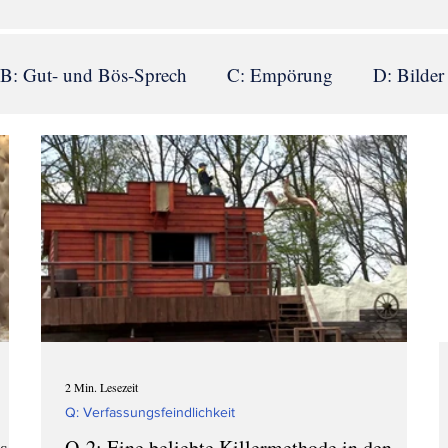
B: Gut- und Bös-Sprech
C: Empörung
D: Bilder
: Erwünschtes Denken
I: Sichtblenden
J: Journal
eden
M: Statistiken
N: Verantwortungslosigkeit
indlichkeit
R: Zersetzende Konflikte
S: Angst
2 Min. Lesezeit
Q: Verfassungsfeindlichkeit
s
Q-2: Eine beliebte Killermethode in den