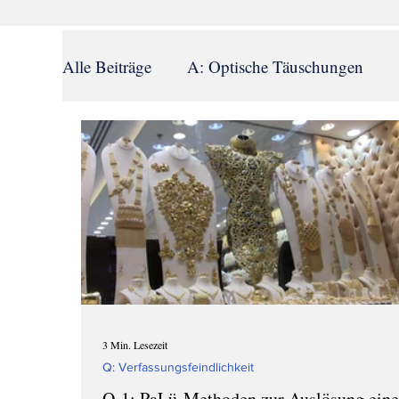
Alle Beiträge
A: Optische Täuschungen
F: Cancel Culture
G: Schuldkult
H
K: Resonanzfrequenzen
L: PaLü bei R
P: Sexuelle Übergriffe
Q: Verfassungsfe
3 Min. Lesezeit
Q: Verfassungsfeindlichkeit
Q-1: PaLü-Methoden zur Auslösung eine