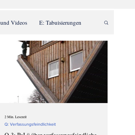
 und Videos
E: Tabuisierungen
istenschwärme
O: Unterdrückung
T: Große Lügen
2 Min. Lesezeit
Q: Verfassungsfeindlichkeit
Q-3: PaLü über verfassungsfeindliche