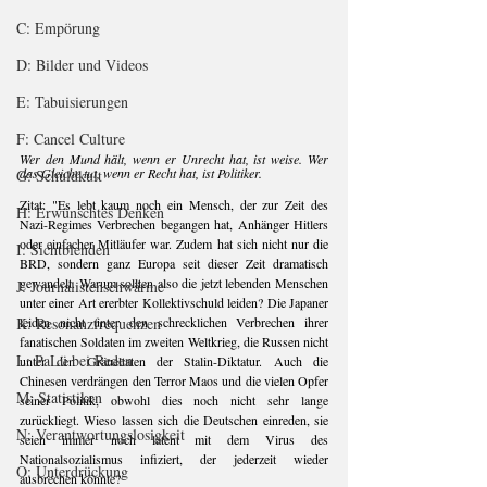
C: Empörung
D: Bilder und Videos
E: Tabuisierungen
F: Cancel Culture
Wer den Mund hält, wenn er Unrecht hat, ist weise. Wer 
das Gleiche tut, wenn er Recht hat, ist Politiker.
G: Schuldkult
Zitat: "Es lebt kaum noch ein Mensch, der zur Zeit des 
H: Erwünschtes Denken
Nazi-Regimes Verbrechen begangen hat, Anhänger Hitlers 
oder einfacher Mitläufer war. Zudem hat sich nicht nur die 
I: Sichtblenden
BRD, sondern ganz Europa seit dieser Zeit dramatisch 
gewandelt. Warum sollten also die jetzt lebenden Menschen 
J: Journalistenschwärme
unter einer Art ererbter Kollektivschuld leiden? Die Japaner 
leiden nicht unter den schrecklichen Verbrechen ihrer 
K: Resonanzfrequenzen
fanatischen Soldaten im zweiten Weltkrieg, die Russen nicht 
L: PaLü bei Reden
unter den Gräueltaten der Stalin-Diktatur. Auch die 
Chinesen verdrängen den Terror Maos und die vielen Opfer 
M: Statistiken
seiner Politik, obwohl dies noch nicht sehr lange 
zurückliegt. Wieso lassen sich die Deutschen einreden, sie 
N: Verantwortungslosigkeit
seien immer noch latent mit dem Virus des 
Nationalsozialismus infiziert, der jederzeit wieder 
O: Unterdrückung
ausbrechen könnte?