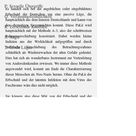
P: Sexuelle Übergriffe
Es handelt sich bei der angeblichen (oder eingebildeten) 
Erbschuld der Deutschen um eine passive Lüge, die 
Q: Verfassungsfeindlichkeit
hauptsächlich aus dem Inneren Deutschlands und kaum von 
den ehemaligen Siegermächten kommt. Diese PaLü wird 
R: Zersetzende Konflikte
hauptsächlich mit der Methode A-3, also der schrittweisen 
Rahmenverschiebung konstruiert. Dabei werden kleine 
S: Angst
Indizien aus der Wirklichkeit aufgegriffen und durch 
mehrfache Verschiebung des Betrachtungsrahmes 
T: Große Lügen
schließlich als Wiedererwachen der alten Gefahr gedeutet. 
Dies hat sich als wunderbares Instrument zur Verteufelung 
von Andersdenkenden erwiesen. Wo immer diese Methode 
angewendet wird, kommt am Ende die Charakterisierung 
dieser Menschen als Neo-Nazis heraus. Ohne die PaLü der 
Erbschuld und der latenten Infektion mit dem Virus des 
Faschismus wäre dies nicht möglich.
Sie können also diese Mär von der Erbschuld und der 
Gefahr des Wiedererwachens längst vergangener deutscher 
Verbrechen sehr leicht zur Diffamierung missliebiger 
Personen oder Organisationen ausnutzen. Sie müssen nur 
den Betrachtungsrahmen einer Handlung oder Aussage 
mehrfach verschieben. Dann kommen die Begriffskeulen 
und verbalen Farbbeutel zum Einsatz. Auf diese Weise 
können Sie relativ leicht aus einem Kritiker der Regierung 