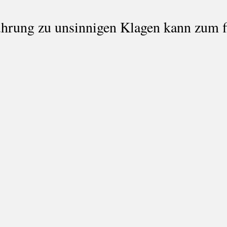
ulture
G: Schuldkult
H: Erwünschtes Denken
I: Sicht
hrung zu unsinnigen Klagen kann zum f
esonanzfrequenzen
L: PaLü bei Reden
M: Statistiken
N
 Übergriffe
Q: Verfassungsfeindlichkeit
R: Zersetzende Konfl