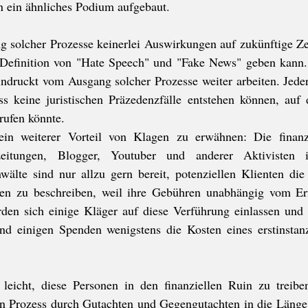
 ein ähnliches Podium aufgebaut. 
 solcher Prozesse keinerlei Auswirkungen auf zukünftige 
e Definition von "Hate Speech" und "Fake News" geben kann.
ndruckt vom Ausgang solcher Prozesse weiter arbeiten. Jeder F
ass keine juristischen Präzedenzfälle entstehen können, auf 
rufen könnte.
 ein weiterer Vorteil von Klagen zu erwähnen: Die finanzi
tzeitungen, Blogger, Youtuber und anderer Aktivisten i
älte sind nur allzu gern bereit, potenziellen Klienten die 
en zu beschreiben, weil ihre Gebühren unabhängig vom Erf
rden sich einige Kläger auf diese Verführung einlassen und h
und einigen Spenden wenigstens die Kosten eines erstinstanz
v leicht, diese Personen in den finanziellen Ruin zu treib
n Prozess durch Gutachten und Gegengutachten in die Länge z