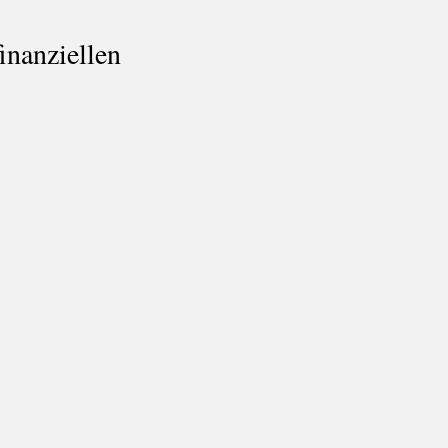
blenden
inanziellen
: Verantwortungslosigkeit
ikte
S: Angst