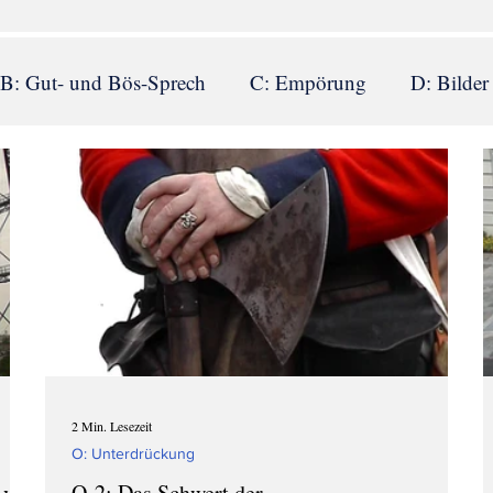
B: Gut- und Bös-Sprech
C: Empörung
D: Bilder
: Erwünschtes Denken
I: Sichtblenden
J: Journal
eden
M: Statistiken
N: Verantwortungslosigkeit
indlichkeit
R: Zersetzende Konflikte
S: Angst
2 Min. Lesezeit
O: Unterdrückung
 von
O-2: Das Schwert der