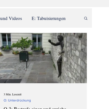
 und Videos
E: Tabuisierungen
istenschwärme
O: Unterdrückung
T: Große Lügen
3 Min. Lesezeit
O: Unterdrückung
O-3: Bestrafe einen und erziehe