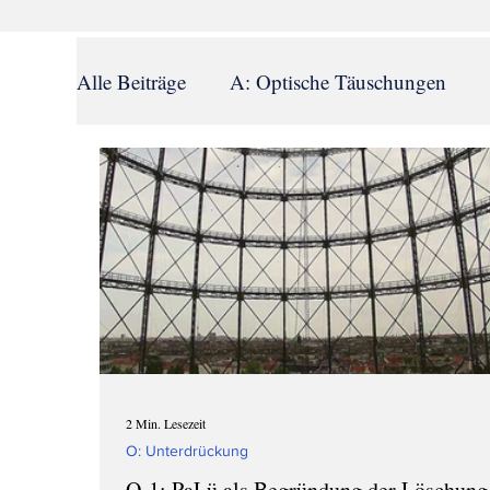
Alle Beiträge
A: Optische Täuschungen
F: Cancel Culture
G: Schuldkult
H
K: Resonanzfrequenzen
L: PaLü bei R
P: Sexuelle Übergriffe
Q: Verfassungsfe
2 Min. Lesezeit
O: Unterdrückung
O-1: PaLü als Begründung der Löschung